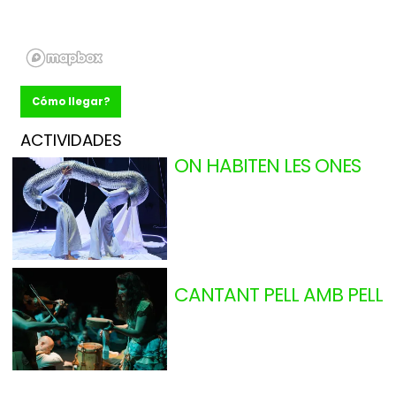
Cómo llegar?
ACTIVIDADES
ON HABITEN LES ONES
LAURA ALCALÀ FREUDENT
LASÚBITA (CATALUÑA)
Del JU 12.11.26
al MA 24.11.26
+ 2 años
Cataluña
Talleres
CANTANT PELL AMB PELL
AJAYU DÚO (MADRID)
Del LU 16.11.26
al MA 17.11.26
0 - 24 meses
Madrid
Talleres