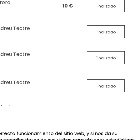
urora
10 €
Finalizado
ndreu Teatre
Finalizado
ndreu Teatre
Finalizado
ndreu Teatre
Finalizado
fechas
rrecto funcionamiento del sitio web, y si nos da su
 recopilar datos de sus visitas para obtener estadísticas