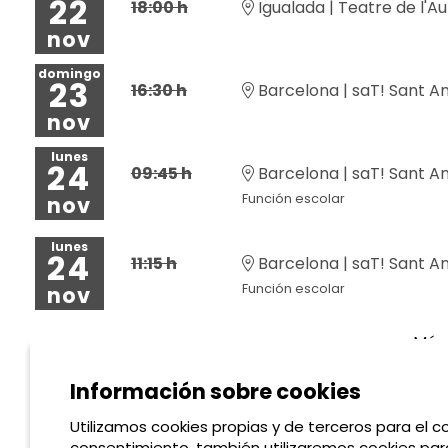
22
18:00 h
Igualada | Teatre de l'A
nov
domingo
23
16:30 h
Barcelona | saT! Sant A
nov
lunes
24
09:45 h
Barcelona | saT! Sant A
Función escolar
nov
lunes
24
11:15 h
Barcelona | saT! Sant A
Función escolar
nov
Más 
Información sobre cookies
Utilizamos cookies propias y de terceros para el co
consentimiento, también utilizaremos cookies para