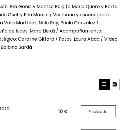
ión: Èlia Genís y Montse Roig (o Maria Quero y Berta
ida Oset y Edu Marsol / Vestuario y escenografía:
 Valls Martínez, Nola Rey, Paula González /
seño de luces: Marc Lleixà / Acompañamiento:
égico: Caroline Giffard / Fotos: Laura Abad / Vídeo:
y Balbina Sardà
urora
10 €
Finalizado