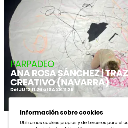
PARPADEO
ANA ROSA SÁNCHEZ | TRA
CREATIVO (NAVARRA)
Del JU 12.11.26
al SA 28.11.26
0 - 2 años
Navarra
Espectáculos
Información sobre cookies
Utilizamos cookies propias y de terceros para el co