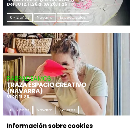
Del JU 12.11.26
al SA 28.11.26
0 - 2 años
Navarra
Espectáculos
PARPADEAMOS
TRAZA ESPACIO CREATIVO
(NAVARRA)
VI 20.11.26
0 - 2 años
Navarra
Talleres
Información sobre cookies