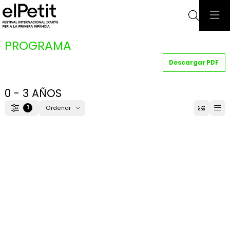
Busca
PROGRAMA
Descargar PDF
0 - 3 AÑOS
1
Ordenar
Filtrar
Ordenar por