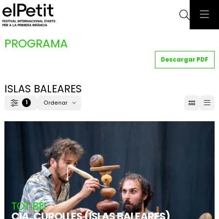
Busca
PROGRAMA
Descargar PDF
ISLAS BALEARES
1
Ordenar
Filtrar
Ordenar por
TOT BÉ!
CIA. CUROLLES (ISLAS BALEARES)