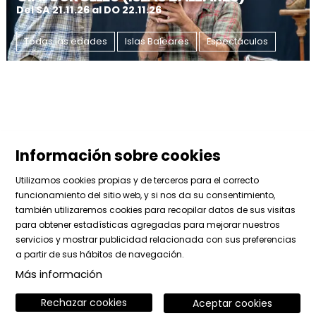
Del SA 21.11.26
al DO 22.11.26
Todas las edades
Islas Baleares
Espectáculos
Información sobre cookies
Utilizamos cookies propias y de terceros para el correcto
funcionamiento del sitio web, y si nos da su consentimiento,
también utilizaremos cookies para recopilar datos de sus visitas
para obtener estadísticas agregadas para mejorar nuestros
Sitemap
|
Aviso Legal
|
Uso de Cookies
|
Contactar
servicios y mostrar publicidad relacionada con sus preferencias
|
Área privada
a partir de sus hábitos de navegación.
Más información
Link a instagram
Link a facebook
Link a vimeo
Rechazar cookies
Aceptar cookies