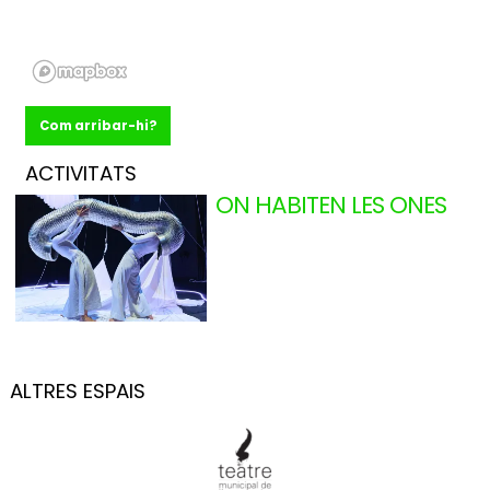
Com arribar-hi?
ACTIVITATS
ON HABITEN LES ONES
LAURA ALCALÀ FREUDENT
LASÚBITA (CATALUNYA)
Del dj. 12.11.26
al dt. 24.11.26
+ 2 anys
Catalunya
Tallers
ALTRES ESPAIS