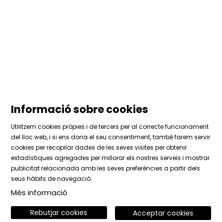
Informació sobre cookies
Utilitzem cookies pròpies i de tercers per al correcte funcionament
del lloc web, i si ens dona el seu consentiment, també farem servir
cookies per recopilar dades de les seves visites per obtenir
estadístiques agregades per millorar els nostres serveis i mostrar
Sitemap
|
Avís Legal
|
Ús de Cookies
|
Contactar
publicitat relacionada amb les seves preferències a partir dels
|
Àrea privada
seus hàbits de navegació.
Més informació
Link a instagram
Link a facebook
Link a vimeo
Rebutjar cookies
Acceptar cookies