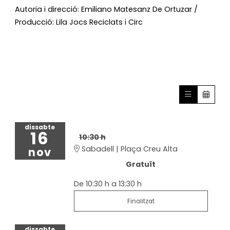
Autoria i direcció: Emiliano Matesanz De Ortuzar /
Producció: Lila Jocs Reciclats i Circ
dissabte
16
10:30 h
Sabadell | Plaça Creu Alta
nov
Gratuït
De 10:30 h a 13:30 h
Finalitzat
dissabte