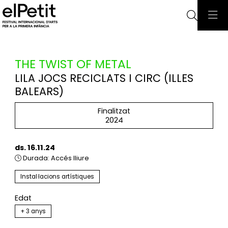
Cerca
THE TWIST OF METAL
LILA JOCS RECICLATS I CIRC (ILLES
BALEARS)
Finalitzat
2024
ds. 16.11.24
Durada:
Accés lliure
Instal·lacions artístiques
Edat
+ 3 anys