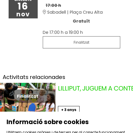
16
17:00 h
Sabadell | Plaça Creu Alta
nov
Gratuït
De 17:00 h a 19:00 h
Finalitzat
Activitats relacionades
LILLIPUT, JUGUEM A CONT
TOMBS CREATIUS (CATA
Finalitzat
Del dg. 17.11.24
al dg. 24.11.24
+ 3 anys
Instal·lacions artístique
Informació sobre cookies
Utilitzem cookies pròpies i de tercers per al correcte funcionament