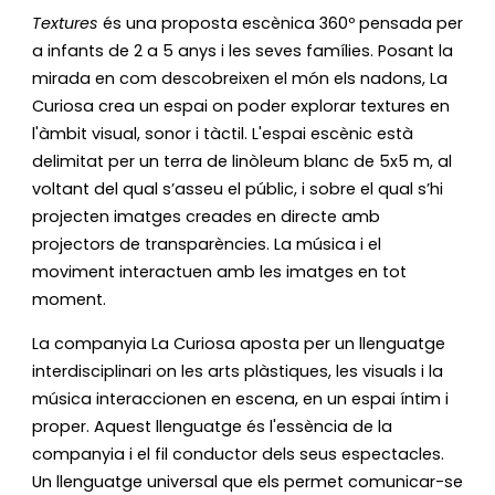
Textures
 és una proposta escènica 360º pensada per 
a infants de 2 a 5 anys i les seves famílies. Posant la 
mirada en com descobreixen el món els nadons, La 
Curiosa crea un espai on poder explorar textures en 
l'àmbit visual, sonor i tàctil. L'espai escènic està 
delimitat per un terra de linòleum blanc de 5x5 m, al 
voltant del qual s’asseu el públic, i sobre el qual s’hi 
projecten imatges creades en directe amb 
projectors de transparències. La música i el 
moviment interactuen amb les imatges en tot 
moment.
La companyia La Curiosa aposta per un llenguatge 
interdisciplinari on les arts plàstiques, les visuals i la 
música interaccionen en escena, en un espai íntim i 
proper. Aquest llenguatge és l'essència de la 
companyia i el fil conductor dels seus espectacles. 
Un llenguatge universal que els permet comunicar-se 