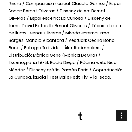
Rivera / 
Composició musical: Claudia Gómez / 
Espai 
Sonor: Bernat Oliveras / 
Disseny de so: Bernat 
Oliveras / 
Espai escènic: La Curiosa / 
Disseny de 
llums: David Bofarull i Bernat Oliveras / 
Tècnic de so i 
de llums: Bernat Oliveras / 
Mirada externa: Irma 
Borges, Manolo Alcántara / 
Vestuari: Cecilia Bono 
Bono / 
Fotografía i vídeo: Àlex Rademakers / 
Distribució: Mònica Gené (Mònica DeGira) / 
Escenografia tèxtil: Rocío Diego / 
Pàgina web: Nico 
Méndez / 
Disseny gràfic: Ramón París / 
Coproducció: 
La Curiosa, laSala | Festival elPetit, FiM Vila-seca.