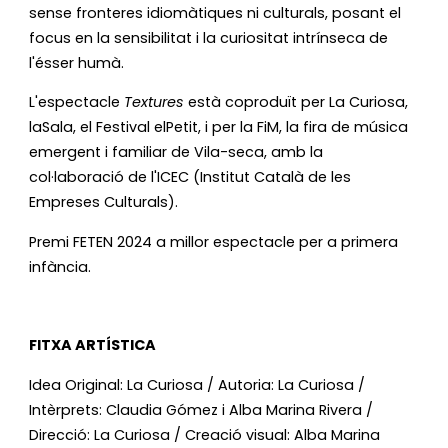
sense fronteres idiomàtiques ni culturals, posant el 
focus en la sensibilitat i la curiositat intrínseca de 
l'ésser humà.
L'espectacle 
Textures
 està coproduït per La Curiosa, 
laSala, el Festival elPetit, i per la FiM, la fira de música 
emergent i familiar de Vila-seca, amb la 
col·laboració de l'ICEC (Institut Català de les 
Empreses Culturals).
Premi FETEN 2024 a millor espectacle per a primera 
infància.
FITXA ARTÍSTICA
Idea Original: La Curiosa / 
Autoria: La Curiosa / 
Intèrprets: Claudia Gómez i Alba Marina Rivera / 
Direcció: La Curiosa / 
Creació visual: Alba Marina 