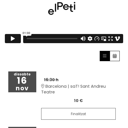
dissabte
16
16:30 h
Barcelona | saT! Sant Andreu
nov
Teatre
10 €
Finalitzat