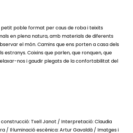
n petit poble format per caus de roba i teixits
mals en plena natura, amb materials de diferents
, observar el món. Camins que ens porten a casa dels
lls estranys. Coixins que parlen, que ronquen, que
relaxar-nos i gaudir plegats de la confortabilitat del
 i construcció: Txell Janot / Interpretació: Claudia
era / Il·luminació escènica: Artur Gavaldà / Imatges i