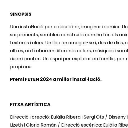
SINOPSIS
Una instal·lació per a descobrir, imaginar i somiar. U
sorprenents, semblen construïts com ho fan els ani
textures i olors. Un lloc on amagar-se i, des de dins
altres, on trobarem diferents colors, músiques i soro
riuen i canten. Un espai per explorar en família, per 
propi cau.
Premi FETEN 2024 a millor instal·lació.
FITXA ARTÍSTICA
Direcció i creació: Eulàlia Ribera i Sergi Ots / Disseny
Lizeth i Gloria Román / Direcció escènica: Eulàlia Rib