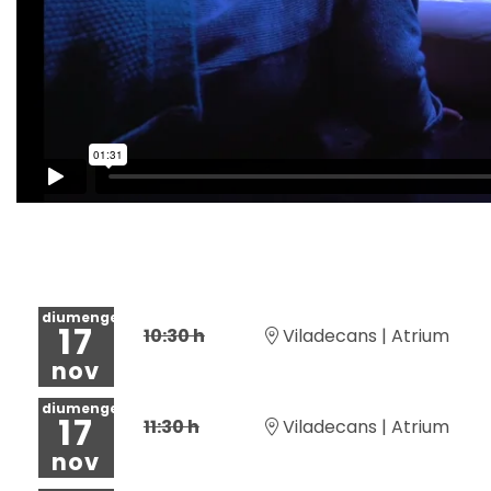
diumenge
17
10:30 h
Viladecans | Atrium
nov
diumenge
17
11:30 h
Viladecans | Atrium
nov