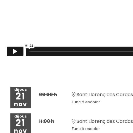
dijous
21
09:30 h
Sant Llorenç des Cardass
Funció escolar
nov
dijous
21
11:00 h
Sant Llorenç des Cardass
Funció escolar
nov