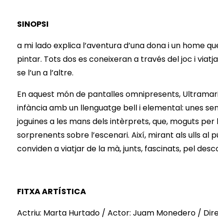
SINOPSI
a mi lado explica l’aventura d’una dona i un home qu
pintar. Tots dos es coneixeran a través del joc i viat
se l’un a l’altre.
En aquest món de pantalles omnipresents, Ultramarino
infància amb un llenguatge bell i elemental: unes se
joguines a les mans dels intèrprets, que, moguts per 
sorprenents sobre l’escenari. Així, mirant als ulls al 
conviden a viatjar de la mà, junts, fascinats, pel des
FITXA ARTÍSTICA
Actriu: Marta Hurtado / Actor: Juam Monedero / Dir