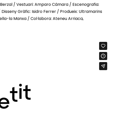
an Berzal / Vestuari: Amparo Cámara / Escenografia:
 Disseny Gràfic: Isidro Ferrer / Produeix: Ultramarins
lla-la Manxa / Col·labora: Ateneu Arriaca,