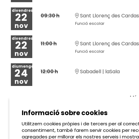
divendres
22
09:30 h
Sant Llorenç des Cardass
Funció escolar
nov
divendres
22
11:00 h
Sant Llorenç des Cardass
Funció escolar
nov
diumenge
24
12:00 h
Sabadell | laSala
nov
Més
Informació sobre cookies
Utilitzem cookies pròpies i de tercers per al correc
consentiment, també farem servir cookies per reco
agregades per millorar els nostres serveis i mostra