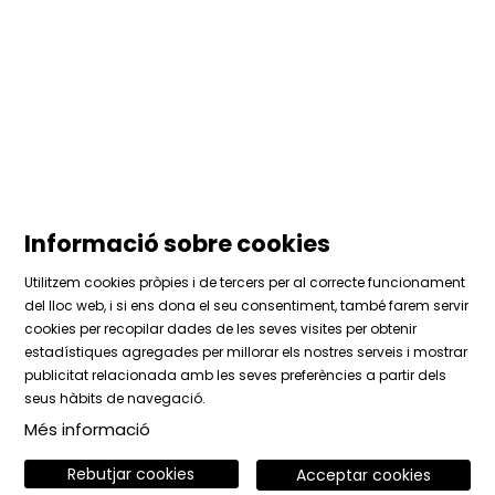
Informació sobre cookies
Utilitzem cookies pròpies i de tercers per al correcte funcionament
del lloc web, i si ens dona el seu consentiment, també farem servir
cookies per recopilar dades de les seves visites per obtenir
estadístiques agregades per millorar els nostres serveis i mostrar
Sitemap
|
Avís Legal
|
Ús de Cookies
|
Contactar
publicitat relacionada amb les seves preferències a partir dels
|
Àrea privada
seus hàbits de navegació.
Més informació
Link a instagram
Link a facebook
Link a vimeo
Rebutjar cookies
Acceptar cookies