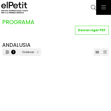
Cerca
PROGRAMA
Descarregar PDF
ANDALUSIA
1
Ordenar
Filtrar
Ordenar per