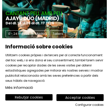
CANTANT PELL AMB PELL
AJAYU DÚO (MADRID)
Del dl. 16.11.26
al dt. 17.11.26
0 - 24 mesos
Madrid
Tallers
Informació sobre cookies
Utilitzem cookies pròpies i de tercers per al correcte funcionament
del lloc web, i si ens dona el seu consentiment, també farem servir
cookies per recopilar dades de les seves visites per obtenir
estadístiques agregades per millorar els nostres serveis i mostrar
Sitemap
|
Avís Legal
|
Ús de Cookies
|
Contactar
publicitat relacionada amb les seves preferències a partir dels
|
Àrea privada
seus hàbits de navegació.
Més informació
Link a instagram
Link a facebook
Link a vimeo
Rebutjar cookies
Acceptar cookies
Configurar cookies