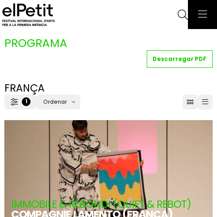
Cerca
PROGRAMA
Descarregar PDF
FRANÇA
1
Ordenar
Filtrar
Ordenar per
IMMOBILE & REBONDI (QUIET & REBOT)
COMPAGNIE LAMENTO (FRANÇA)