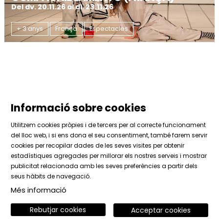
Del dv. 20.11.26
al dl. 23.11.26
+ 3 anys
França
Espectacles
Informació sobre cookies
Utilitzem cookies pròpies i de tercers per al correcte funcionament
del lloc web, i si ens dona el seu consentiment, també farem servir
cookies per recopilar dades de les seves visites per obtenir
estadístiques agregades per millorar els nostres serveis i mostrar
Sitemap
|
Avís Legal
|
Ús de Cookies
|
Contactar
publicitat relacionada amb les seves preferències a partir dels
|
Àrea privada
seus hàbits de navegació.
Més informació
Link a instagram
Link a facebook
Link a vimeo
Rebutjar cookies
Acceptar cookies