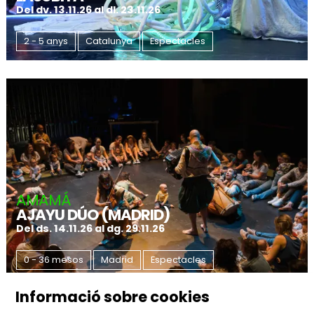
Del dv. 13.11.26
al dl. 23.11.26
2 - 5 anys
Catalunya
Espectacles
AMAMÁ
AJAYU DÚO (MADRID)
Del ds. 14.11.26
al dg. 29.11.26
0 - 36 mesos
Madrid
Espectacles
Informació sobre cookies