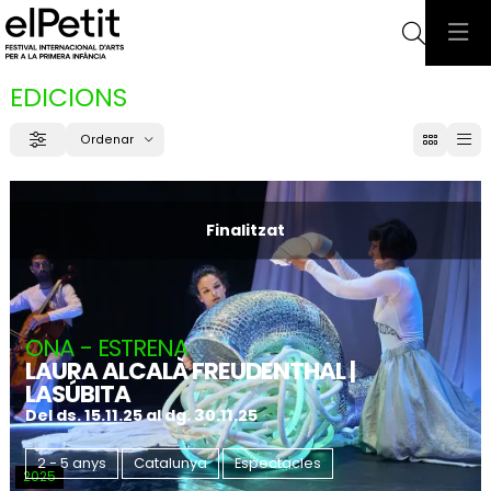
Cerca
EDICIONS
Ordenar
Filtrar
Ordenar per
Finalitzat
ONA - ESTRENA
LAURA ALCALÀ FREUDENTHAL |
LASÚBITA
Del ds. 15.11.25
al dg. 30.11.25
2 - 5 anys
Catalunya
Espectacles
2025