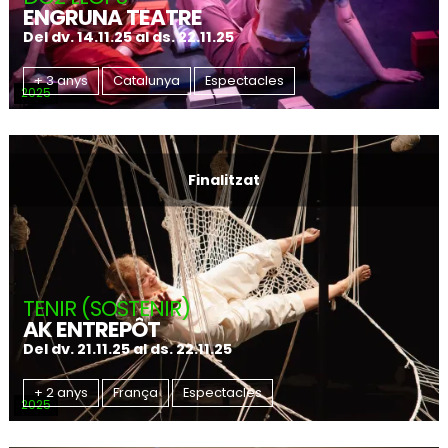
ENGRUNA TEATRE
Del dv. 14.11.25
al ds. 22.11.25
+ 3 anys
Catalunya
Espectacles
2025
Finalitzat
TENIR (SOSTENIR)
AK ENTREPÔT
Del dv. 21.11.25
al ds. 22.11.25
+ 2 anys
França
Espectacles
2025