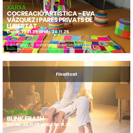
XARXA
COCREACIÓ ARTÍSTICA - EVA
VÁZQUEZ I PARES PRIVATS DE
LLIBERTAT
Del dj. 13.11.25
al dg. 30.11.25
0 - 5 anys
Instal·lacions artístiques
2025
Finalitzat
KODAMA
BLINK FRASH
Del ds. 22.11.25
al dg. 30.11.25