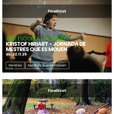
Finalitzat
VEU, ESCOLTA I MOVIMENT
KRISTOF HIRIART - JORNADA DE
MESTRES QUE ES MOUEN
ds. 22.11.25
Mestres
Mestres que es mouen
2025
Finalitzat