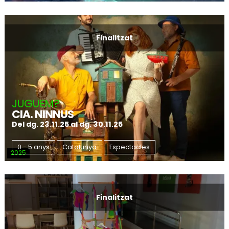
Finalitzat
JUGUEM?
CIA. NINNUS
Del dg. 23.11.25
al dg. 30.11.25
0 - 5 anys
Catalunya
Espectacles
2025
Finalitzat