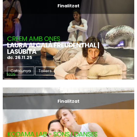
Finalitzat
CREEM AMB ONES
LAURA ALCALÀ FREUDENTHAL |
LASÚBITA
dc. 26.11.25
Catalunya
Tallers
2025
Finalitzat
KODAMA LAB - SONS I DANSES