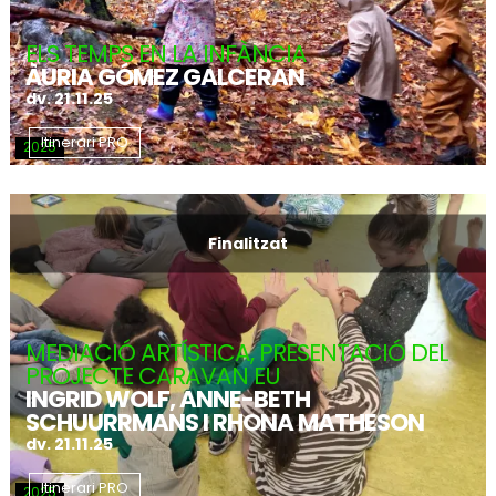
ELS TEMPS EN LA INFÀNCIA
ÀURIA GÓMEZ GALCERAN
dv. 21.11.25
Itinerari PRO
2025
Finalitzat
MEDIACIÓ ARTÍSTICA, PRESENTACIÓ DEL
PROJECTE CARAVAN EU
INGRID WOLF, ANNE-BETH
SCHUURRMANS I RHONA MATHESON
dv. 21.11.25
Itinerari PRO
2025