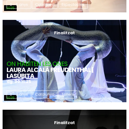
0 - 5 anys
Catalunya
Espectacles
2025
Finalitzat
ON HABITEN LES ONES
LAURA ALCALÀ FREUDENTHAL |
LASÚBITA
dg. 30.11.25
0 - 2 anys
Catalunya
Tallers
2025
Finalitzat