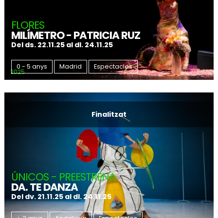
FLORES
MILÍMETRO - PATRICIA RUZ
Del ds. 22.11.25
al dl. 24.11.25
0 - 5 anys
Madrid
Espectacles
2025
Finalitzat
ÚNICOS - PREESTRENA
DA. TE DANZA
Del dv. 21.11.25
al dl. 24.11.25