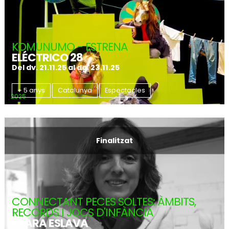
KOMUNUMO - ESTRENA
ELÉCTRICO 28
Del dv. 21.11.25
al dg. 23.11.25
+ 5 anys
Catalunya
Espectacles
2025
Finalitzat
CONNECTANT PECES SOLTES: ÀMBITS,
RECORDS I JOCS D'INFÀNCIA
CLARA ESLAVA