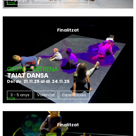
+ 3 anys
Andalusia
Espectacles
2025
Finalitzat
GESTO - ESTRENA
TAIAT DANSA
Del dv. 21.11.25
al dl. 24.11.25
3 - 5 anys
València
Espectacles
2025
Finalitzat