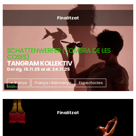
Finalitzat
SCHATTENWERFER (L'OMBRA DE LES
COSES)
TANGRAM KOLLEKTIV
Del dg. 16.11.25
al dl. 24.11.25
+ 4 anys
França i Alemanya
Espectacles
2025
Finalitzat