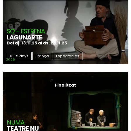
SO - ESTRENA
LAGUNARTE
Del dj. 13.11.25
al ds. 29.11.25
0 - 5 anys
França
Espectacles
2025
Finalitzat
NUMA
TEATRE NU