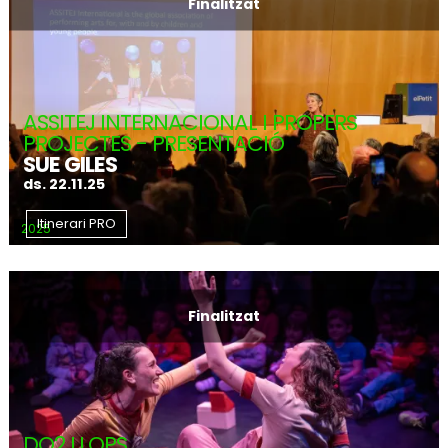
Finalitzat
ASSITEJ INTERNACIONAL I PROPERS
PROJECTES - PRESENTACIÓ
SUE GILES
ds. 22.11.25
Itinerari PRO
2025
Finalitzat
DO2 LLOPS