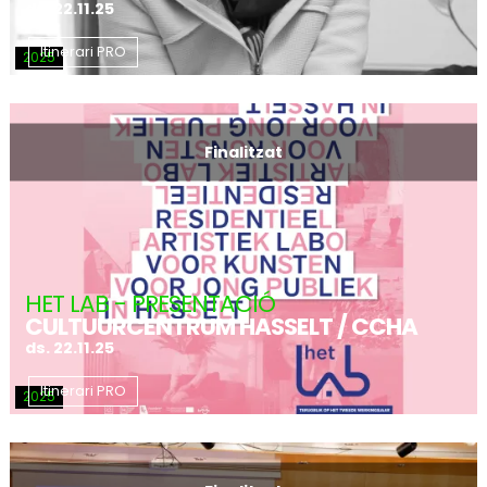
ds. 22.11.25
Itinerari PRO
2025
Finalitzat
HET LAB - PRESENTACIÓ
CULTUURCENTRUM HASSELT / CCHA
ds. 22.11.25
Itinerari PRO
2025