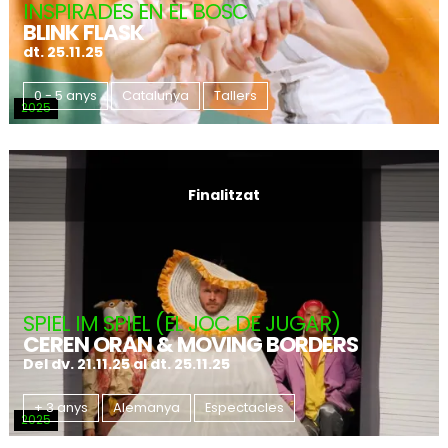
INSPIRADES EN EL BOSC
BLINK FLASK
dt. 25.11.25
0 - 5 anys
Catalunya
Tallers
2025
Finalitzat
SPIEL IM SPIEL (EL JOC DE JUGAR)
CEREN ORAN & MOVING BORDERS
Del dv. 21.11.25
al dt. 25.11.25
+ 3 anys
Alemanya
Espectacles
2025