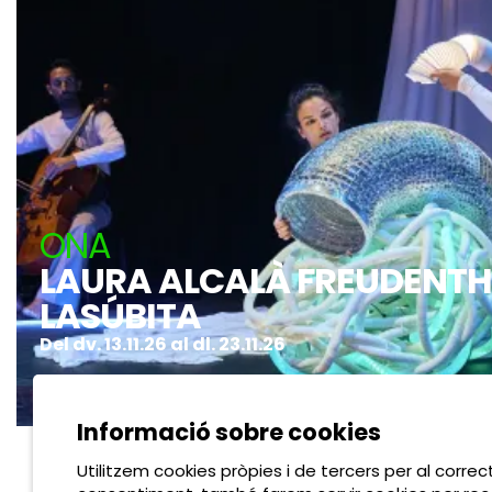
ONA
LAURA ALCALÀ FREUDENTHA
LASÚBITA
Del dv. 13.11.26
al dl. 23.11.26
2 - 5 anys
Catalunya
Espectacles
Informació sobre cookies
Utilitzem cookies pròpies i de tercers per al correc